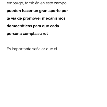
embargo, también en este campo 
pueden hacer un gran aporte por 
la vía de promover mecanismos 
democráticos para que cada 
persona cumpla su rol
.
Es importante señalar que el 
liderazgo introvertido no es 
necesariamente mejor que el 
extrovertido. Lo importante a 
destacar es que 
existen muchas 
formas de liderar a otros y que 
las habilidades sociales no se 
limitan a influenciar a los demás
. 