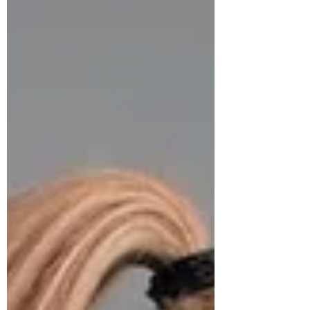
Atahualpa Mehrer , una vida equilibrada
comienza cuando aprendemos a escuchar
lo que sentimos sin ignorarlo ni juzgarlo.
Reconocer nuestras emociones Muchas
personas reprimen lo que sienten por
miedo o costumbre. Sin embargo,
reconocer nuestras emocio