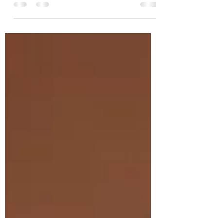
desafío contiene una semilla de
aprendizaje y crecimiento. Desde la visión
de Atahualpa Mehrer , la clave está en
cambiar nuestra perspectiva: de ver
problemas a ver oportunidades. Aceptar
los desafíos como parte de la vida Negar
los retos solo genera frustración.
Aceptarlos nos permite abordarlos con
serenidad y claridad, reconociendo que
forman parte de nuestro proceso de
aprendizaje. Aprender de ca